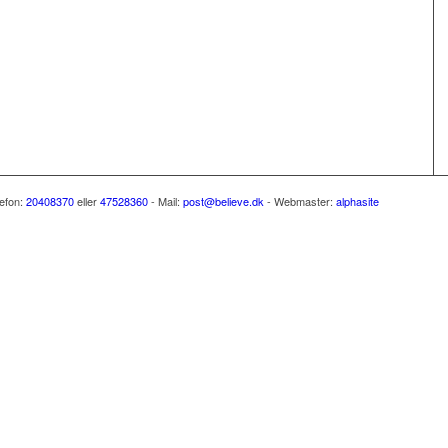
lefon:
20408370
eller
47528360
- Mail:
post@believe.dk
- Webmaster:
alphasite