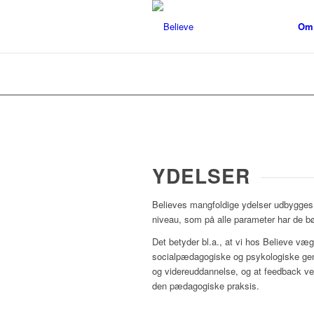
Om 
YDELSER
Believes mangfoldige ydelser udbygges l
niveau, som på alle parameter har de bø
Det betyder bl.a., at vi hos Believe væg
socialpædagogiske og psykologiske gen
og videreuddannelse, og at feedback ved
den pædagogiske praksis.