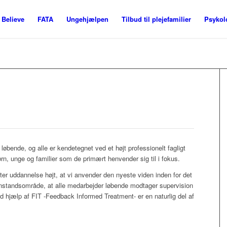
Believe
FATA
Ungehjælpen
Tilbud til plejefamilier
Psykol
øbende, og alle er kendetegnet ved et højt professionelt fagligt
rn, unge og familier som de primært henvender sig til i fokus.
ter uddannelse højt, at vi anvender den nyeste viden inden for det
standsområde, at alle medarbejder løbende modtager supervision
 hjælp af FIT -Feedback Informed Treatment- er en naturlig del af