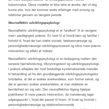
hukommelse. Disse modeller er ikke lette at ændre, det vil dog
kunne ske, hvis der kommer andre erfaringer med omsorg og
relationer gennem en længere periode.
Neuroaffektiv udviklingspsykologi
Neuroaffektiv udviklingspsykologi er et “landkort” til at navigere
med i pædagogisk praksis: En teori til at forstå børn og familier i
forhold til, hvad der kan støtte sociale, følelsesmæssige og
personlighedsmæssige udviklingsprocesser og sikre mere præcis
intervention og effekt af indsats.
Neuroaffektiv udviklingspsykologi er en brobygning mellem den
seneste hjerneforskning, tilknytningsteori og udvikli­­­ngspsykologi.
I praksis arbejdes der med forskellige systematiserede metoder
til behandling ud fra den grundlæggende udviklingspsykologiske
forståelse, at det er andres anerkendelse, som former selvet, og
det er gennem andres anerkendelse, at man etablerer en
bevidsthed om sig selv. Den neuroaffektive tilgang hjælper
praktikeren til mere præcis intervention, da metodevalg tager
udgangspunkt i, hvad der passer til hvem, til hvad og hvornår i
personlighedsmæssige og relationsfremmende