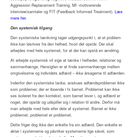
Aggression Replacement Training, MI -motiverende
interview/samtaler og FIT (Feedback Informed Treatment).
Læs
mere her.
Den systemisk tilgang
Den systemiske tænkning tager udgangspunkt i, at et problem
ikke kan løsrives fra den helhed, hvori det opstår. Der skal
arbejdes med hele systemet, for at der kan opstå en ændring.
At arbejde systemisk vil sige at tænke i helheder, relationer og
sammenhænge. Hensigten er at finde sammenhænge mellem
omgivelserne og individets adfærd – ikke årsagerne til adfærden.
Indenfor den systemiske tanke, anskues adfærdsproblemer ikke
som problemer, der er iboende i fx barnet. Problemet kan ikke
ses isoleret fra den kontekst, som barnet lever i, og adfærd er
noget, der opstår og udspiller sig i relation til andre. Derfor må
man arbejde med hele eller dele af systemet. Barnet er ikke
problemet, problemet er problemet.
Dette frigør dog ikke den enkelte fra sin adfærd. Den enkelte er
aktør i systemerne og påvirker systemerne lige såvel, som