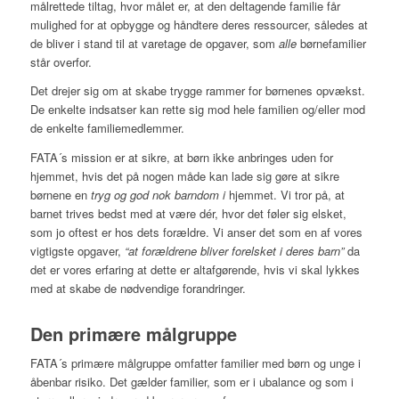
målrettede tiltag, hvor målet er, at den deltagende familie får
mulighed for at opbygge og håndtere deres ressourcer, således at
de bliver i stand til at varetage de opgaver, som
alle
børnefamilier
står overfor.
Det drejer sig om at skabe trygge rammer for børnenes opvækst.
De enkelte indsatser kan rette sig mod hele familien og/eller mod
de enkelte familiemedlemmer.
FATA´s mission er at sikre, at børn ikke anbringes uden for
hjemmet, hvis det på nogen måde kan lade sig gøre at sikre
børnene en
tryg og god nok barndom i
hjemmet. Vi tror på, at
barnet trives bedst med at være dér, hvor det føler sig elsket,
som jo oftest er hos dets forældre. Vi anser det som en af vores
vigtigste opgaver,
“at forældrene bliver forelsket i deres barn”
da
det er vores erfaring at dette er altafgørende, hvis vi skal lykkes
med at skabe de nødvendige forandringer.
Den primære målgruppe
FATA´s primære målgruppe omfatter familier med børn og unge i
åbenbar risiko. Det gælder familier, som er i ubalance og som i