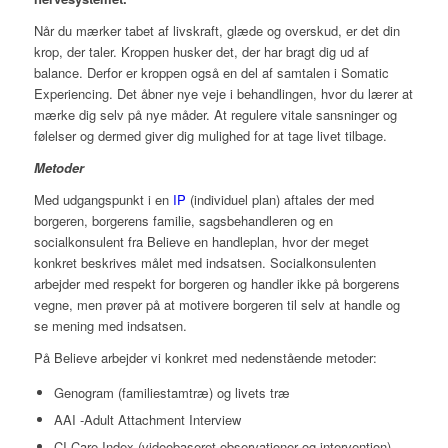
Når du mærker tabet af livskraft, glæde og overskud, er det din
krop, der taler. Kroppen husker det, der har bragt dig ud af
balance. Derfor er kroppen også en del af samtalen i Somatic
Experiencing. Det åbner nye veje i behandlingen, hvor du lærer at
mærke dig selv på nye måder. At regulere vitale sansninger og
følelser og dermed giver dig mulighed for at tage livet tilbage.
Metoder
Med udgangspunkt i en
IP
(individuel plan) aftales der med
borgeren, borgerens familie, sagsbehandleren og en
socialkonsulent fra Believe en handleplan, hvor der meget
konkret beskrives målet med indsatsen. Socialkonsulenten
arbejder med respekt for borgeren og handler ikke på borgerens
vegne, men prøver på at motivere borgeren til selv at handle og
se mening med indsatsen.
På Believe arbejder vi konkret med nedenstående metoder:
Genogram (familiestamtræ) og livets træ
AAI -Adult Attachment Interview
CI-Care Index (videobaseret observationer og intervention)