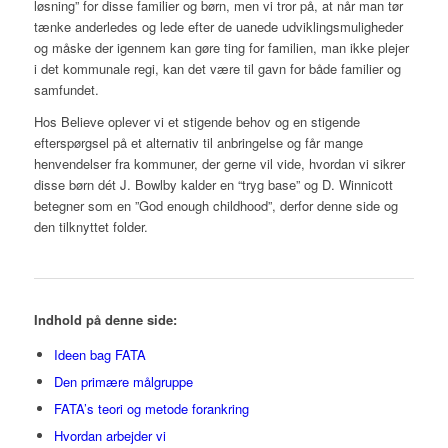
løsning” for disse familier og børn, men vi tror på, at når man tør
tænke anderledes og lede efter de uanede udviklingsmuligheder
og måske der igennem kan gøre ting for familien, man ikke plejer
i det kommunale regi, kan det være til gavn for både familier og
samfundet.
Hos Believe oplever vi et stigende behov og en stigende
efterspørgsel på et alternativ til anbringelse og får mange
henvendelser fra kommuner, der gerne vil vide, hvordan vi sikrer
disse børn dét J. Bowlby kalder en “tryg base” og D. Winnicott
betegner som en ”God enough childhood”, derfor denne side og
den tilknyttet folder.
Indhold på denne side:
Ideen bag FATA
Den primære målgruppe
FATA’s teori og metode forankring
Hvordan arbejder vi