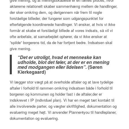
give mening, og at meningsskabelse er en fælles proces, hvor
aktørerne relationelt skaber sammenhæng mellem de handlinger,
der sker omkring dem, og derigennem når frem til nogle
forståelige billeder, der fungerer som udgangspunktet for
efterfølgende koordinerede handlinger. Vi ønsker, at hvis vi ikke
formår at skabe et forståeligt billede af vores indsats, så vil vi
ofte anbefale, at samarbejdet ophører, da vi ikke ønsker at
”spilde” borgerens tid, da de har fortjent bedre. Indsatsen skal
give mening.
“Det er utroligt, hvad et menneske kan
udholde, blot det føler, at
der er en mening
med modgangen eller lidelsen”.
(Søren
Kierkegaard)
Vi lægger stor vægt på at overholde aftaler og at lave tydelige
aftaler i forhold til rammen omkring indsatsen både i forhold til
borgeren og kommunen og holder fast i de aftaler,der er
indskrevet i IP (individuel plan). Vi har en meget tæt kontakt til
alle involverede parter, og vægter skriftlighed, dokumentation og
evaluering meget højt. Vi anvender Planner4you til handleplaner,
dokumentation og evaluering.