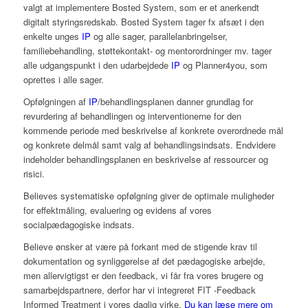
valgt at implementere Bosted System, som er et anerkendt
digitalt styringsredskab. Bosted System tager fx afsæt i den
enkelte unges
IP
og alle sager, parallelanbringelser,
familiebehandling, støttekontakt- og mentorordninger mv. tager
alle udgangspunkt i den udarbejdede
IP
og Planner4you, som
oprettes i alle sager.
Opfølgningen af
IP
/behandlingsplanen danner grundlag for
revurdering af behandlingen og interventionerne for den
kommende periode med beskrivelse af konkrete overordnede mål
og konkrete delmål samt valg af behandlingsindsats. Endvidere
indeholder behandlingsplanen en beskrivelse af ressourcer og
risici.
Believes systematiske opfølgning giver de optimale muligheder
for effektmåling, evaluering og evidens af vores
socialpædagogiske indsats.
Believe ønsker at være på forkant med de stigende krav til
dokumentation og synliggørelse af det pædagogiske arbejde,
men allervigtigst er den feedback, vi får fra vores brugere og
samarbejdspartnere, derfor har vi integreret FIT -Feedback
Informed Treatment i vores daglig virke.
Du kan læse mere om