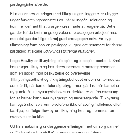
pædagogiske arbejde.
Et menneskes erfaringer med tilknytninger, trygge eller utrygge
udgør forventningsmønstre i os, når vi indgår i relationer, og
kommer dermed til at præge vores måde at reagere på. Dette
gælder for de børn, unge og voksne, pædagogen arbejder med,
men det gælder i lige så høj grad pædagogen selv. En tryg
tilknytningsform hos en pædagog vil gøre det nemmere for denne
pædagog at skabe
udviklingsstøttende relationer
.
Ifølge Bowlby er tilknytning biologisk og etologisk bestemt. Små
børn søger tilknytning hos deres nærmeste omsorgspersoner,
som en søgen mod beskyttelse og overlevelse.
Tilknytningsadfærd og tilknytningsbehovet er som en termostat,
der slår til, når barnet føler sig utrygt, men går i ro, når barnet er
trygt nok. At tilknytningsbehovet er dækket er en forudsætning
for, at barnet kan være nysgerrigt og undersøgende. Tilknytning
kan også ske, selv om forældrene ikke er særlig indfølende eller
kærlige, for ifølge Bowlby er tilknytning først og fremmest en
overlevelsesfunktion.
Ud fra småbørns grundlæggende erfaringer med omsorg danner
de “indre arbejdsmodeller” af omsorgspersoner i deres