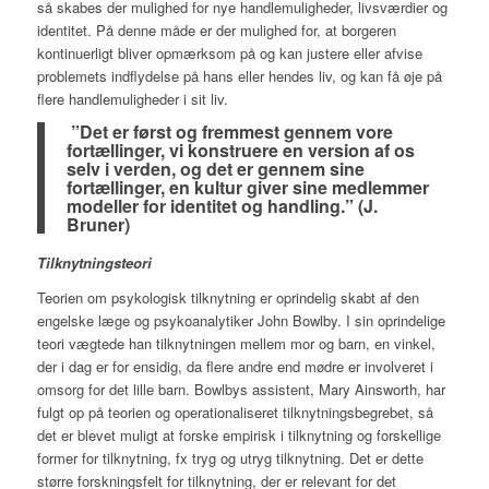
så skabes der mulighed for nye handlemuligheder, livsværdier og
identitet. På denne måde er der mulighed for, at borgeren
kontinuerligt bliver opmærksom på og kan justere eller afvise
problemets indflydelse på hans eller hendes liv, og kan få øje på
flere handlemuligheder i sit liv.
”Det er først og fremmest gennem vore
fortællinger, vi konstruere en version af os
selv i verden, og det er gennem sine
fortællinger, en kultur giver sine medlemmer
modeller for identitet og handling.” (J.
Bruner)
Tilknytningsteori
Teorien om psykologisk tilknytning er oprindelig skabt af den
engelske læge og psykoanalytiker John Bowlby. I sin oprindelige
teori vægtede han tilknytningen mellem mor og barn, en vinkel,
der i dag er for ensidig, da flere andre end mødre er involveret i
omsorg for det lille barn. Bowlbys assistent, Mary Ainsworth, har
fulgt op på teorien og operationaliseret tilknytningsbegrebet, så
det er blevet muligt at forske empirisk i tilknytning og forskellige
former for tilknytning, fx tryg og utryg tilknytning. Det er dette
større forskningsfelt for tilknytning, der er relevant for det