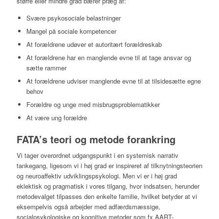
større eller mindre grad bærer præg af:
Svære psykosociale belastninger
Mangel på sociale kompetencer
At forældrene udøver et autoritært forældreskab
At forældrene har en manglende evne til at tage ansvar og
sætte rammer
At forældrene udviser manglende evne til at tilsidesætte egne
behov
Forældre og unge med misbrugsproblematikker
At være ung forældre
FATA’s teori og metode forankring
Vi tager overordnet udgangspunkt i en systemisk narrativ
tankegang, ligesom vi i høj grad er inspireret af tilknytningsteorien
og neuroaffektiv udviklingspsykologi. Men vi er i høj grad
eklektisk og pragmatisk i vores tilgang, hvor indsatsen, herunder
metodevalget tilpasses den enkelte familie, hvilket betyder at vi
eksempelvis også arbejder med adfærdsmæssige,
socialpsykologiske og kognitive metoder som fx AART-