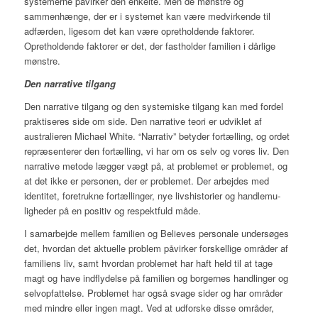
systemerne påvirker den enkelte. Men de mønstre og
sammenhænge, der er i systemet kan være medvirkende til
adfærden, ligesom det kan være opretholdende faktorer.
Opretholdende faktorer er det, der fastholder familien i dårlige
mønstre.
Den narrative tilgang
Den narrative tilgang og den systemiske tilgang kan med fordel
praktiseres side om side. Den narrative teori er udviklet af
australieren Michael White. “Narrativ” betyder fortælling, og ordet
repræsenterer den fortælling, vi har om os selv og vores liv. Den
narrative metode lægger vægt på, at problemet er problemet, og
at det ikke er personen, der er problemet. Der arbejdes med
identitet, foretrukne fortællinger, nye livshistorier og handlemu­
ligheder på en positiv og respektfuld måde.
I samarbejde mellem familien og Believes personale undersøges
det, hvordan det aktuelle problem påvirker forskellige områder af
familiens liv, samt hvordan problemet har haft held til at tage
magt og have indflydelse på familien og borgernes handlinger og
selvopfattelse. Problemet har også svage sider og har områder
med mindre eller ingen magt. Ved at udforske disse områder,