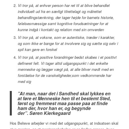
Vi tror på, at enhver person har ret til at blive behandlet
individuelt ud fra en særligt tilrettelagt og målrettet
behandlingstænkning, der tager højde for barnets historie,
følelsesmæssige samt kognitive forudsætninger for at
kunne indgå i kontakt og relation med sin omverden
Vi tror på, at voksne, som er autentiske, træder i karakter,
og som ikke er bange for at involvere sig og sætte sig selv i
spil kan gøre en forskel
Vi tror på, at positive forandringer bedst skabes i et positivt
defineret felt. Vi tager altid udgangspunkt i det enkelte
menneske og lægger vægt på, at alle bliver mødt med en
forståelse for de vanskeligheder,som vedkommende har
med sig
”At man, naar det i Sandhed skal lykkes en
at føre et Menneske hen til et bestemt Sted,
først og fremmest maa passe paa at finde
ham der, hvor han er, og begynde
der”.
Søren Kierkegaard
Hos Believe arbejder vi med det udgangspunkt, at indsatsen skal