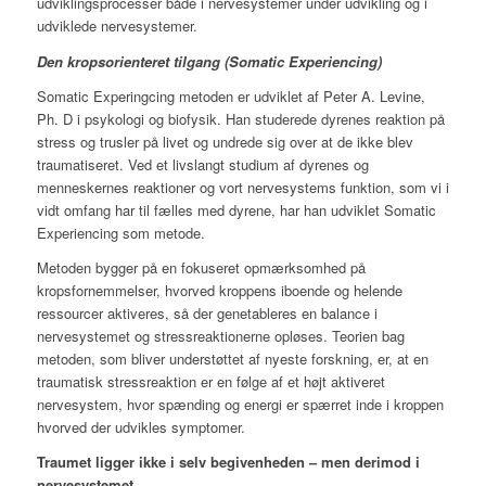
udviklingsprocesser både i nervesystemer under udvikling og i
udviklede nervesystemer.
Den kropsorienteret tilgang (Somatic Experiencing)
Somatic Experingcing metoden er udviklet af Peter A. Levine,
Ph. D i psykologi og biofysik. Han studerede dyrenes reaktion på
stress og trusler på livet og undrede sig over at de ikke blev
traumatiseret. Ved et livslangt studium af dyrenes og
menneskernes reaktioner og vort nervesystems funktion, som vi i
vidt omfang har til fælles med dyrene, har han udviklet Somatic
Experiencing som metode.
Metoden bygger på en fokuseret opmærksomhed på
kropsfornemmelser, hvorved kroppens iboende og helende
ressourcer aktiveres, så der genetableres en balance i
nervesystemet og stressreaktionerne opløses. Teorien bag
metoden, som bliver understøttet af nyeste forskning, er, at en
traumatisk stressreaktion er en følge af et højt aktiveret
nervesystem, hvor spænding og energi er spærret inde i kroppen
hvorved der udvikles symptomer.
Traumet ligger ikke i selv begivenheden – men derimod i
nervesystemet.