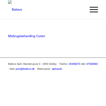
Misbrugsbehandling Curam
Believe ApS: Manderupvej 3 - 4050 Skibby - Telefon:
20408370
eller
47528360
- Mail:
post@believe.dk
- Webmaster:
alphasite